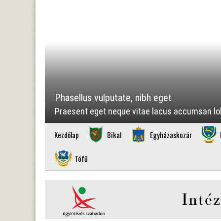
Phasellus vulputate, nibh eget
Praesent eget neque vitae lacus accumsan lobo
Kezdőlap
Bikal
Egyházaskozár
Tófű