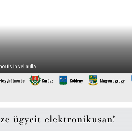
rtis in vel nulla
Hegyhátmaróc
Kárász
Köblény
Magyaregregy